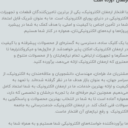
ارمغان آورده‌ است
با افتخار ارمغان الکترونیک، یکی از برترین تامین‌کنندگان قطعات و تجهیزات
الکترونیکی در دنیای پویای الکترونیک است. ما به عنوان شریک قابل اعتماد
شما در تأمین اجناس با کیفیت و اصلی، با هدف کمک به شما در پیشبرد
پروژه‌ها و ایده‌های الکترونیکی‌تان، همواره در کنار شما هستیم.
با یک کلیک ساده، دسترسی به گستره‌ای از محصولات پیشرفته و با کیفیت
در ارمغان الکترونیک امکان پذیر خواهدشد. از ماژول‌ها و میکروکنترلرها تا
حسگرها و تجهیزات ارتباطی، تمام نیازهایتان را از محصولات متنوع و
معتبری که ارمغان الکترونیک ارائه می‌دهد، برآورده کنید.
مشتریان ما، طراحان، مهندسان، دانشجویان و علاقه‌مندان به الکترونیک، از
سراسر جهان، به عنوان بازار هدف ما در نظر گرفته شده‌اند. با تعهد به
کیفیت و ارائه بهترین خدمات، ما در ارمغان الکترونیک به شما اعتماد کامل
می‌دهیم. همچنین تیم حرفه‌ای ما، با تجربه درخشان و تخصصی که دارد،
همواره آماده است تا به شما در انتخاب بهترین محصولات و پاسخگویی به
سوالات فنی کمک کند. در ارمغان الکترونیک، خدمت‌رسانی به جامعه
الکترونیک و رفع نیازهای آن افتخار ماست.
ما برآورده‌کننده خواسته‌های الکترونیکی شما هستیم و به همراه شما به