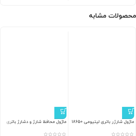
محصولات مشابه
ماژول شارژر باتری لیتیومی 18650
ماژول محافظ شارژ و دشارژ باتری
سه چیپ TP4056
لیتیومی 4 سل 40 آمپر