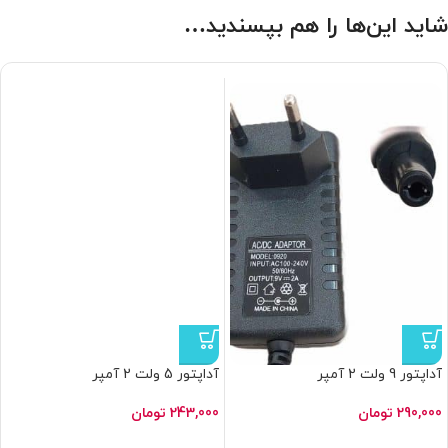
شاید این‌ها را هم بپسندید…
آداپتور 9 ولت 2 آمپر
آداپتور 5 ولت 2 آمپر
290,000
تومان
243,000
تومان