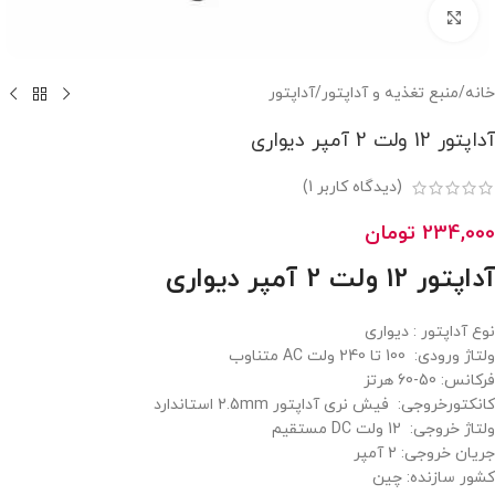
بزرگنمایی تصویر
خانه
/
منبع تغذیه و آداپتور
/
آداپتور
آداپتور 12 ولت 2 آمپر دیواری
(دیدگاه کاربر
1
)
234,000
تومان
آداپتور 12 ولت 2 آمپر دیواری
نوع آداپتور : دیواری
ولتاژ ورودی: 100 تا 240 ولت AC متناوب
فرکانس: 50-60 هرتز
کانکتورخروجی: فیش نری آداپتور 2.5mm استاندارد
ولتاژ خروجی: 12 ولت DC مستقیم
جریان خروجی: 2 آمپر
کشور سازنده: چین