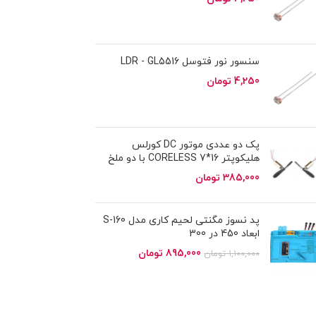
سنسور نور فتوسل LDR - GL5516
4,250
تومان
پک دو عددی موتور DC کورلس
هلیکوپتر 16*7 CORELESS با دو ملخ
385,000
تومان
پد نسوز مگنتی لحیم کاری مدل S-160
ابعاد 450 در 300
895,000
تومان
1,100,000
تومان