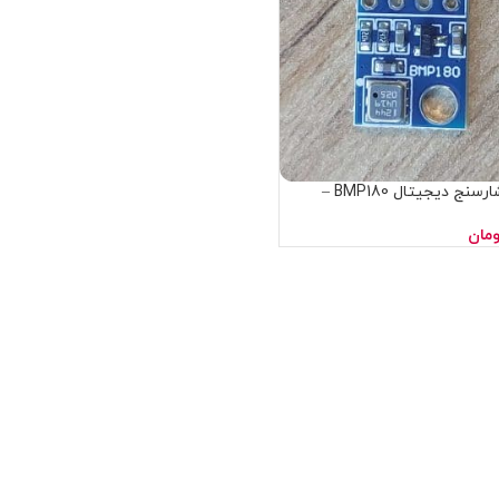
ماژول فشارسنج دیجیتال BMP180 –
ومان