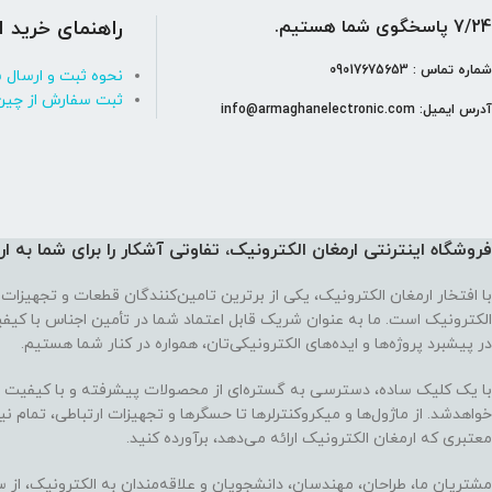
7/24 پاسخگوی شما هستیم.
راهنمای خرید ا
شماره تماس : 09017675653
نحوه ثبت و ارسال 
ثبت سفارش از چین
آدرس ایمیل: info@armaghanelectronic.com
فروشگاه اینترنتی ارمغان الکترونیک، تفاوتی آشکار را برای شما به ا
با افتخار ارمغان الکترونیک، یکی از برترین تامین‌کنندگان قطعات و تجهیزات 
الکترونیک است. ما به عنوان شریک قابل اعتماد شما در تأمین اجناس با کی
در پیشبرد پروژه‌ها و ایده‌های الکترونیکی‌تان، همواره در کنار شما هستیم.
با یک کلیک ساده، دسترسی به گستره‌ای از محصولات پیشرفته و با کیفیت در
خواهدشد. از ماژول‌ها و میکروکنترلرها تا حسگرها و تجهیزات ارتباطی، تمام نی
معتبری که ارمغان الکترونیک ارائه می‌دهد، برآورده کنید.
مشتریان ما، طراحان، مهندسان، دانشجویان و علاقه‌مندان به الکترونیک، از س