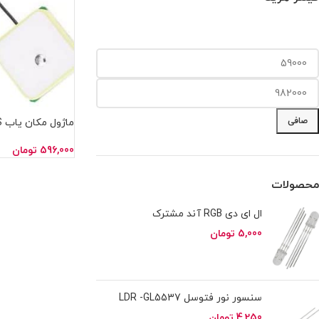
صافی
پی اس GY-GPS6M
596,000
تومان
محصولات
ال ای دی RGB آند مشترک
5,000
تومان
سنسور نور فتوسل LDR -GL5537
4,250
تومان