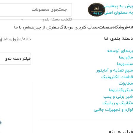
پرش به پیمایش
به محتوای اصلی بروید
انتخاب دسته بندی
نه
فروشگاه
صفحات
حساب کاربری من
بلاگ
سفارش از چین
تماس با ما
دسته بندی ها
خانه
/
ماژول‌ها
/
ماژول
بردهای توسعه
ماژول‌ها
فیلتر دسته بندی
سنسورها
منبع تغذیه و آداپتور
قطعات الکترونیک
مخابرات
میکروکنترلرها
شیر برقی و پمپ
مکانیک و رباتیک
لوازم و تجهیزات جانبی
فیلتر هزینه