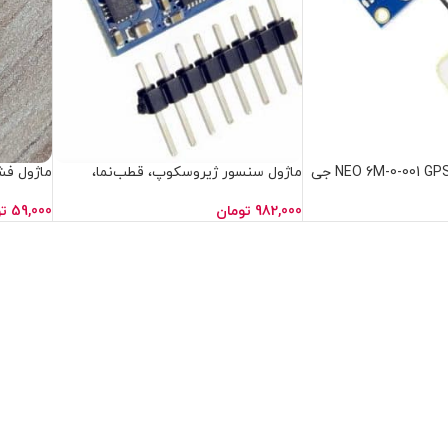
ماژول مکان یاب NEO 6M-0-001 GPS جی
ماژول سنسور ژیروسکوپ، قطب‌نما،
شتاب‌سنج، فشار‌سنج GY 87
بارومتر GY-68
982,000
تومان
59,000
ت