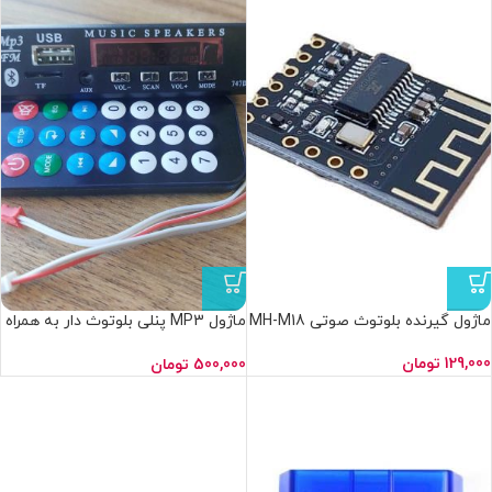
ماژول گیرنده بلوتوث صوتی MH-M18
ماژول MP3 پنلی بلوتوث دار به همراه
ریموت کنترل مدل 747D بدون برند
129,000
تومان
500,000
تومان