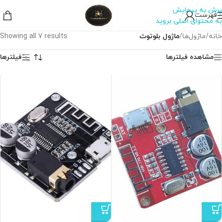
پرش به پیمایش
فهرست
به محتوای اصلی بروید
خانه
/
ماژول‌ها
/
ماژول بلوتوث
Showing all 7 results
مشاهده فیلترها
فیلترها