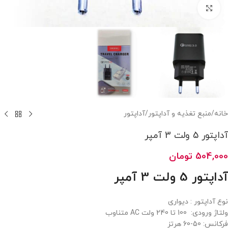
بزرگنمایی تصویر
خانه
/
منبع تغذیه و آداپتور
/
آداپتور
آداپتور 5 ولت 3 آمپر
504,000
تومان
آداپتور 5 ولت 3 آمپر
نوع آداپتور : دیواری
ولتاژ ورودی: 100 تا 240 ولت AC متناوب
فرکانس: 50-60 هرتز