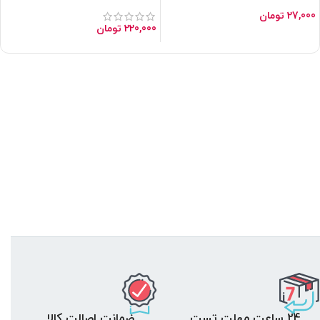
سه چیپ TP4056 با رابط TYPE-C
27,000
تومان
220,000
تومان
24 ساعت مهلت تست
ضمانت اصالت کالا