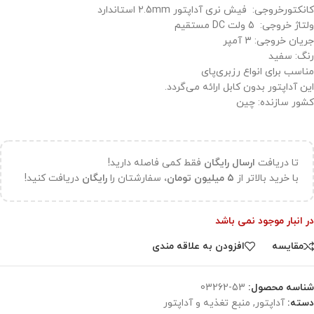
کانکتورخروجی: فیش نری آداپتور 2.5mm استاندارد
ولتاژ خروجی: 5 ولت DC مستقیم
جریان خروجی: 3 آمپر
رنگ: سفید
مناسب برای انواع رزبری‌پای
این آداپتور بدون کابل ارائه می‌گردد.
کشور سازنده: چین
تا دریافت
ارسال رایگان
فقط کمی فاصله دارید!
با خرید بالاتر از
۵ میلیون تومان،
سفارشتان را
رایگان
دریافت کنید!
در انبار موجود نمی باشد
مقایسه
افزودن به علاقه مندی
شناسه محصول:
53-03262
دسته:
آداپتور
,
منبع تغذیه و آداپتور