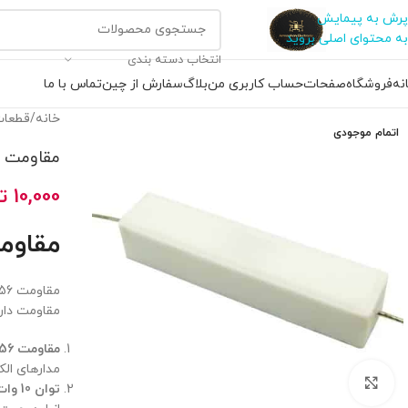
پرش به پیمایش
به محتوای اصلی بروید
انتخاب دسته بندی
نه
فروشگاه
صفحات
حساب کاربری من
بلاگ
سفارش از چین
تماس با ما
خانه
/
قطعات
اتمام موجودی
مقاومت آجری .56
10,000
ت
مقاومت آجر
مقاومت دارا
مقاومت 0.56 اهم
مدارهای الک
بزرگنمایی تصویر
توان 10 وات