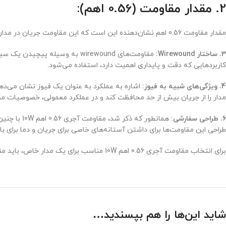
2. مقدار مقاومت (0.56 اهم):
مقدار مقاومت 0.56 اهم نشان‌دهنده این است که این مقاومت جریان در مدار را محدود می‌کند، که وظیفه معمولی برای اکثر مقاومت‌ها است.
3. ساختار Wirewound:
مقاومت‌های wirewound به وسیل
کاربردهایی که دقت و پایداری اهمیت دارد، استفاده می‌شود.
4. ویژگی‌های شبیه به فیوز:
اشاره به عملکرد به عنوان یک فیوز نشان می‌دهد 
مدار را از جریان بیش از حد محافظت کند و در عملکرد معمولی، خصوصیات مقاو
6. طراحی سفارشی:
همانطور که ذکر شد، مقاومت آجری 0.56 اهم 10W با چنین ویژگی‌های دوگانه اغلب به طراحی ویژه نیاز دارند تا اطمینان حاصل شود که تعادل بین وظیفه فیوز و
طراحی این مقاومت‌ها برای داشتن آستانه‌های خاصی برای جریان و دما برا
برای انتخاب مقاومت آجری 0.56 اهم 10W مناسب برای یک مدار خاص، باید مقدار
شاید این‌ها را هم بپسندید…