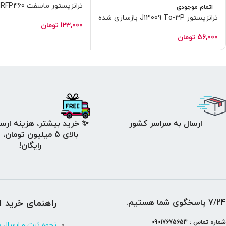
ترانزیستور ماسفت IRFP460
اتمام موجودی
ترانزیستور J13009 To-3P بازسازی شده
123,000
تومان
56,000
تومان
ارسال به سراسر کشور
✨ خرید بیشتر، هزینه ارسا
بالای ۵ میلیون تومان،
رایگان!
7/24 پاسخگوی شما هستیم.
راهنمای خرید ا
شماره تماس : 09017675653
نحوه ثبت و ارسال 