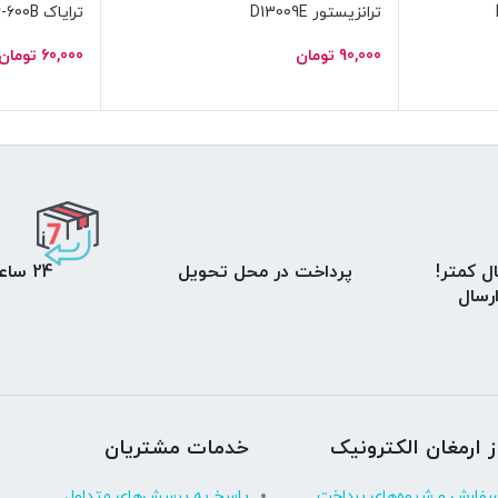
ترانزیستور D13009E
ترایاک BTA16-600B جریان 16 امپری
90,000
تومان
60,000
تومان
ل کمتر!
پرداخت در محل تحویل
24 ساعت مهلت تست
 ارسال
ز ارمغان الکترونیک
خدمات مشتریان
سفارش و شیوه‌های پرداخت
پاسخ به پرسش‌های متداول