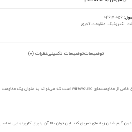
افزودن به علاقه مندی
ول:
056-04617
ت الکترونیک
,
مقاومت آجری
توضیحات
توضیحات تکمیلی
نظرات (0)
یک مقاومت 10 وات و 0.56 اهم که از Wirewound ساخته شده است. یک نوع خاص از