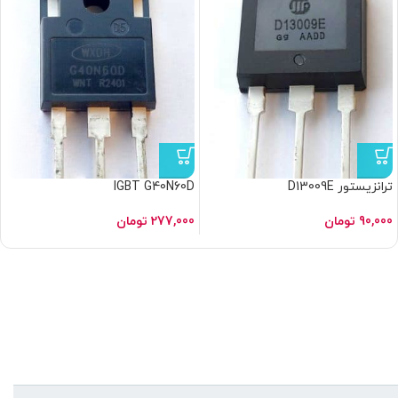
ترانزیستور D13009E
IGBT G40N60D
90,000
تومان
277,000
تومان