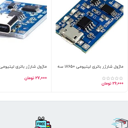
ماژول شارژر باتری لیتیومی 18650 سه
چیپ TP4056
چیپ TP4056 با رابط TYPE-C
27,000
تومان
26,000
تومان