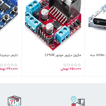
ماژول شارژر باتری لیتیومی 18650 سه
ماژول درایور موتور L298N
تایمر دیجیت
250,000
تومان
270,000
توما