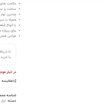
علامت های 
ساخت و ساز پلاستیکی S
چندین نوار Bus برای اتصال آسان و سازماندهی مدا
همراه با سی
با انواع قط
برای پروژه
طراحی فشرد
تا دریا
با خرید ب
در انبار مو
مقایسه
شناسه محص
دسته:
ابزار