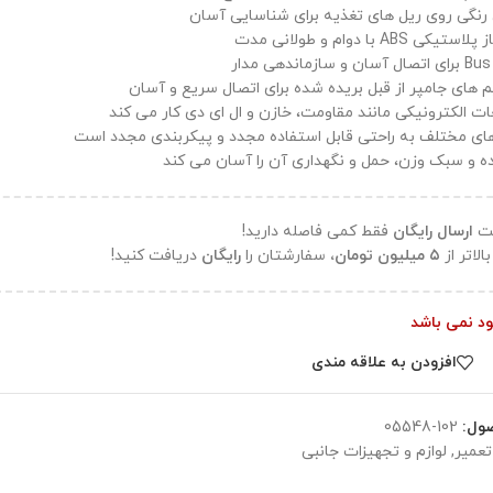
رنگی روی ریل های تغذیه برای شناسایی آسان
AB با دوام و طولانی مدت
ر
م های جامپر از قبل بریده شده برای اتصال سریع و آسان
عات الکترونیکی مانند مقاومت، خازن و ال ای دی کار می کند
 های مختلف به راحتی قابل استفاده مجدد و پیکربندی مجدد است
ه و سبک وزن، حمل و نگهداری آن را آسان می کند
فت
ارسال رایگان
فقط کمی فاصله دارید!
الاتر از
۵ میلیون تومان،
سفارشتان را
رایگان
دریافت کنید!
جود نمی باشد
افزودن به علاقه مندی
ول:
102-05548
 تعمیر
,
لوازم و تجهیزات جانبی