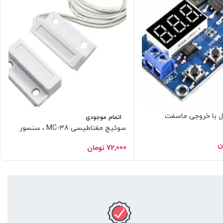
ال با خروجی ماسفت
اتمام موجودی
سوئیچ مغناطیسی MC-38 ، سنسور
پنجره و درب سیمی
ن
72,000
تومان