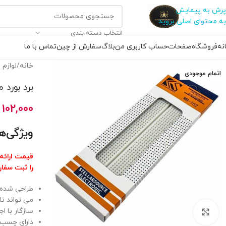
پرش به پیمایش
به محتوای اصلی بروید
انتخاب دسته بندی
نه
فروشگاه
صفحات
حساب کاربری من
بلاگ
سفارش از چین
تماس با ما
خانه
/
لوازم 
اتمام موجودی
برد بورد مدل 102 B
102,000
ویژگی‌های 
قیمت ارائه شده برای خر
را ثبت سفار
طراحی شده ب
می تواند تا 830 نقطه اتصال با ریل های تغذیه در دو طرف را در خود جای
سازگار با اجزای استا
بزرگنمایی تصویر
دارای چسب د