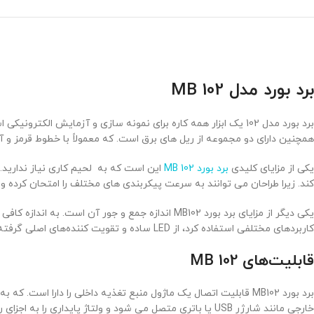
برد بورد مدل MB 102
برد بورد مدل 102 یک ابزار همه کاره برای نمونه سازی و آزمایش
همچنین دارای دو مجموعه از ریل های برق است. که معمولاً با خطوط قرمز و آبی
یکی از مزایای کلیدی
برد بورد MB 102
این است که به لحیم کاری نیاز ندارید. 
کند. زیرا طراحان می توانند به سرعت پیکربندی های مختلف را امتحان کرده و 
یکی دیگر از مزایای برد بورد MB102 اندازه جمع و ج
کاربردهای مختلفی استفاده کرد، از LED ساده و تقویت کننده‌های اصلی گرفته تا پروژه‌های پیچیده تر میکروکنترلر.
قابلیت‌های MB 102
برد بورد MB102 قابلیت اتصال یک ماژول منبع تغذیه داخلی را دارا است. که به کاربران این امکان را می دهد تا منبع تغذیه 5 ولتی و 3.3 ولتی تنظیم شده را به مدارهای خود ارائه دهند.
خارجی مانند شارژر USB یا باتری متصل می شود و ولتاژ پایداری را به اجزای روی برد بورد ارائه می دهد.