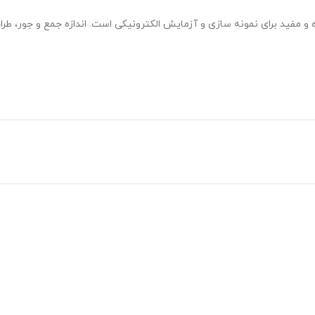
رد مدار چاپی بدون لحیم کاری MB102 یک ابزار همه کاره و مفید برای نمونه سازی و آزمایش الکترونیکی اس