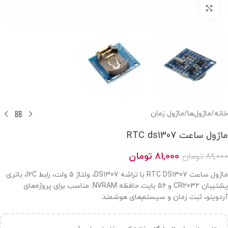
بزرگنمایی تصویر
خانه
/
ماژول‌ها
/
ماژول زمان
ماژول ساعت RTC ds1307
81,000
تومان
89,000
تومان
ماژول ساعت RTC DS1307 با تراشه DS1307، ولتاژ 5 ولت، رابط I2C، باتری
پشتیبان CR2032 و 56 بایت حافظه NVRAM. مناسب برای پروژه‌های
آردوینو، ثبت زمان و سیستم‌های هوشمند.