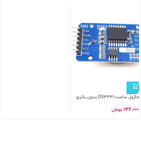
ماژول ساعت DS3231 بدون باتری
+ EEPROM AT24C32
244,000
تومان