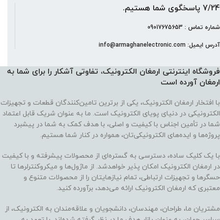
7/24 پاسخگوی شما هستیم.
شماره تماس : 09017675653
آدرس ایمیل: info@armaghanelectronic.com
فروشگاه اینترنتی ارمغان الکترونیک، تفاوتی آشکار را برای شما به
ارمغان آورده‌ است
با افتخار ارمغان الکترونیک، یکی از برترین تامین‌کنندگان قطعات و تجهیزات
الکترونیکی در دنیای پویای الکترونیک است. ما به عنوان شریک قابل اعتماد
شما در تأمین اجناس با کیفیت و اصلی، با هدف کمک به شما در پیشبرد
پروژه‌ها و ایده‌های الکترونیکی‌تان، همواره در کنار شما هستیم.
با یک کلیک ساده، دسترسی به گستره‌ای از محصولات پیشرفته و با کیفیت
در ارمغان الکترونیک امکان پذیر خواهدشد. از ماژول‌ها و میکروکنترلرها تا
حسگرها و تجهیزات ارتباطی، تمام نیازهایتان را از محصولات متنوع و
معتبری که ارمغان الکترونیک ارائه می‌دهد، برآورده کنید.
مشتریان ما، طراحان، مهندسان، دانشجویان و علاقه‌مندان به الکترونیک، از
سراسر جهان، به عنوان بازار هدف ما در نظر گرفته شده‌اند. با تعهد به