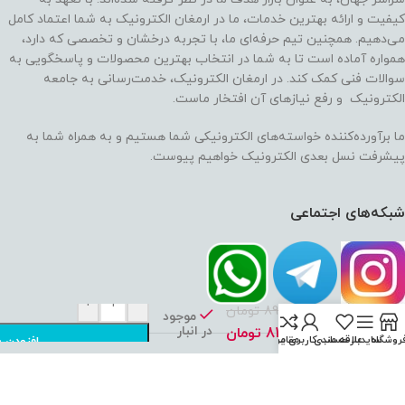
کیفیت و ارائه بهترین خدمات، ما در ارمغان الکترونیک به شما اعتماد کامل
می‌دهیم. همچنین تیم حرفه‌ای ما، با تجربه درخشان و تخصصی که دارد،
همواره آماده است تا به شما در انتخاب بهترین محصولات و پاسخگویی به
سوالات فنی کمک کند. در ارمغان الکترونیک، خدمت‌رسانی به جامعه
الکترونیک و رفع نیازهای آن افتخار ماست.
ما برآورده‌کننده خواسته‌های الکترونیکی شما هستیم و به همراه شما به
پیشرفت نسل بعدی الکترونیک خواهیم پیوست.
شبکه‌های اجتماعی
ماژول
+
-
89,000
تومان
ساعت
موجود
در انبار
RTC
81,000
تومان
روشگاه
سایدبار
علاقه مندی
حساب کاربری من
مقایسه
افزودن ب
ds1307
اعتماد شما، سرمایه ماست