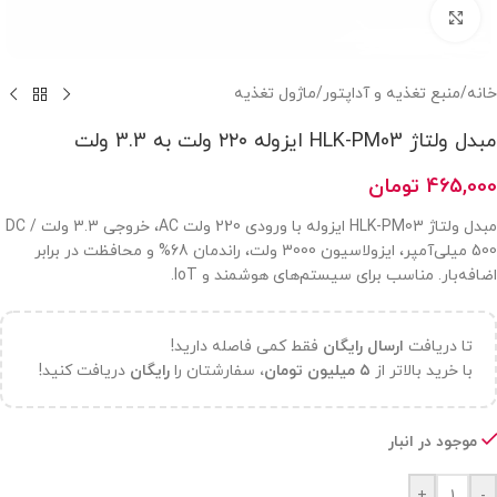
بزرگنمایی تصویر
خانه
/
منبع تغذیه و آداپتور
/
ماژول تغذیه
مبدل ولتاژ HLK-PM03 ایزوله ۲۲۰ ولت به 3.3 ولت
465,000
تومان
مبدل ولتاژ HLK-PM03 ایزوله با ورودی 220 ولت AC، خروجی 3.3 ولت DC /
500 میلی‌آمپر، ایزولاسیون 3000 ولت، راندمان 68% و محافظت در برابر
اضافه‌بار. مناسب برای سیستم‌های هوشمند و IoT.
تا دریافت
ارسال رایگان
فقط کمی فاصله دارید!
با خرید بالاتر از
۵ میلیون تومان،
سفارشتان را
رایگان
دریافت کنید!
موجود در انبار
+
-