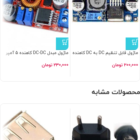
ماژول قابل تنظیم DC به DC کاهنده
ماژول مبدل DC-DC کاهنده 5 آمپر
3 آمپر LM2596S
XL4015E با کنترل جریان
200,000
تومان
230,000
تومان
محصولات مشابه