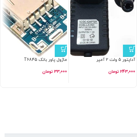
آداپتور 5 ولت 2 آمپر
ماژول پاور بانک T6845
243,000
تومان
33,000
تومان