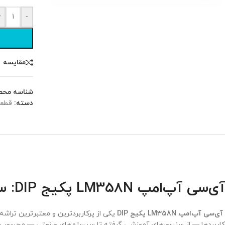
+
-
مقایسه
شناسه محص
دسته:
قطعا
آی‌سی آپ‌امپ LM358N پکیج DIP: ستون فقرات مدارهای آنالوگ در الکترونیک
آی‌سی آپ‌امپ LM358N پکیج DIP
یکی از پرکاربردترین و معتبرترین تراشه
کاربردها — از سنسورهای آموزشی گرفته تا سیستم‌های صنعتی — محسوب 