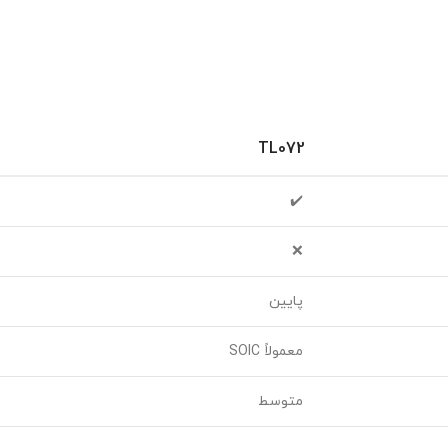
TL072
✔️
❌
پایین
معمولاً SOIC
متوسط