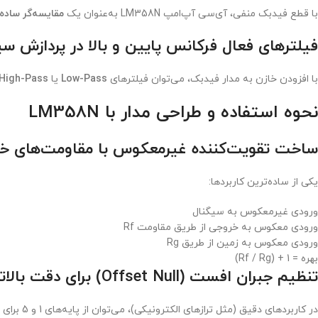
با قطع فیدبک منفی، آی‌سی آپ‌امپ LM358N به‌عنوان یک
مقایسه‌گر ساده
فیلترهای فعال فرکانس پایین و بالا در پردازش سی
با افزودن خازن به مدار فیدبک، می‌توان فیلترهای
Low-Pass
یا
High-Pass
نحوه استفاده و طراحی مدار با LM358N
ساخت تقویت‌کننده غیرمعکوس با مقاومت‌های خ
یکی از ساده‌ترین کاربردها:
ورودی غیرمعکوس به سیگنال
ورودی معکوس به خروجی از طریق مقاومت Rf
ورودی معکوس به زمین از طریق Rg
بهره = 1 + (Rf / Rg)
تنظیم جبران افست (Offset Null) برای دقت بالاتر
در کاربردهای دقیق (مثل ترازهای الکترونیکی)، می‌توان از پایه‌های 1 و 5 برای