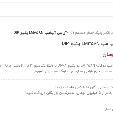
 الکترونیک
/
مدار مجتمع (IC)
/
آی‌سی آپ‌امپ LM358N پکیج DIP
LM3 پکیج DIP
مان
آی‌سی آپ‌امپ دوگانه LM358N در پک
 مناسب برای طراحی مدارهای آنالوگ، سنسور و آموزش.
فت
ارسال رایگان
فقط کمی فاصله دارید!
الاتر از
۵ میلیون تومان،
سفارشتان را
رایگان
دریافت کنید!
انبار