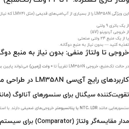
ولتاژ کاری گسترده: 3 تا 32 ولت (تک‌منبع)
این ویژگی LM358N را از بسیاری از آپ‌امپ‌های قدیمی (مثل LM741 که نیاز به ±15 ولت دارد) متمایز می‌کند. شما می‌توانید آن را:
از یک باتری 9 ولتی
از خروجی آردوینو (5V)
یا از یک منبع 24 ولتی صنعتی
تغذیه کنید — بدون نیاز به منبع دوگانه.
خروجی تا ولتاژ منفی: بدون نیاز به منبع دوگا
در حالت تک‌منبع، خروجی LM358N تقریباً تا
0 ولت (زمین)
می‌تواند پایین بر
کاربردهای رایج آی‌سی LM358N در طراحی مدار
تقویت‌کننده سیگنال برای سنسورهای آنالوگ (مانند
سنسورهایی مانند
NTC، LDR یا پتانسیومتر
خروجی‌های ضعیفی دارند. با استفاده از LM358N به‌عنوان تقویت‌کننده غیرمعکوس، می‌توان این سیگنال‌ها را به مح
مدار مقایسه‌گر ولتاژ (Comparator) برای سیستم‌های هشدار