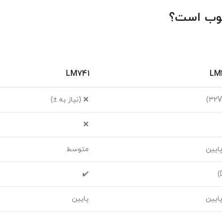
LM741
LM
❌ (نیاز به ±)
❌
پایین
متوسط
✔️
پایین
پایین