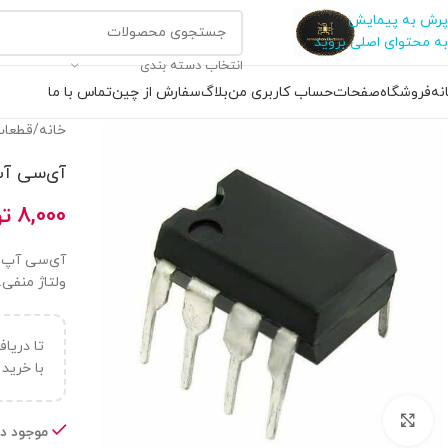
پرش به پیمایش
به محتوای اصلی بروید
انتخاب دسته بندی
نه
فروشگاه
صفحات
حساب کاربری من
بلاگ
سفارش از چین
تماس با ما
خانه
/
قطعات
آی‌سی آپ‌امپ 58N
8,000
تو
ولتاژ منفی.
تا دریا
با خرید ب
بزرگنمایی تصویر
موجود در 