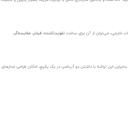
طعات خارجی، می‌توان از آن برای ساخت
تقویت‌کننده، فیلتر، مقایسه‌گر،
وسط شرکت National Semiconductor (اکنون Texas Instruments) توسعه یافته است.بنابراین این تراشه با داشتن دو آپ‌امپ در یک پکیج، امکان طراحی مدارهای