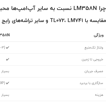
چرا LM358N نسبت به سایر آپ‌امپ‌ها محبوب است؟
مقایسه با TL072، LM741 و سایر تراشه‌های رایج
ویژگی
358N
ولتاژ تک‌منبع
✔️ (3–32V)
خروجی تا زمین
✔️
مصرف جریان
بسیار 
سازگاری با بردبرد
✔️ (DIP)
هزینه
بسیار 