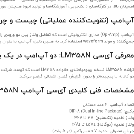
اطمینان بالا، در کارگاه‌های دانشجویی، آموزشگاه‌ها و تولید انبوه همچنان مو
آپ‌امپ (تقویت‌کننده عملیاتی) چیست و چرا
آپ‌امپ (Op-Amp) مداری الکترونیکی است که
تفاضل ولتاژ بین دو ورودی
را
جمع‌کننده و مولد waveform
استفاده کرد. به همین دلیل، آپ‌امپ به‌عنوان ی
معرفی آی‌سی LM358N: دو آپ‌امپ در یک بسته، قابلیت اطمینان بالا
تراشه
LM358N
دو کاناله یا پیچیده‌تر را بدون افزایش فضای اشغالی فراهم می‌کند.
مشخصات فنی کلیدی آی‌سی آپ‌امپ LM358N پکیج DIP
تعداد آپ‌امپ
: 2 عدد مستقل
پکیج
: DIP-8 (Dual In-line Package)
ولتاژ تغذیه (تک‌منبع)
: 3V تا 32V
ولتاژ تغذیه (دوگانه)
: ±1.5V تا ±16V
جریان مصرفی
: حدود 0.7 میلی‌آمپر (در 5 ولت)