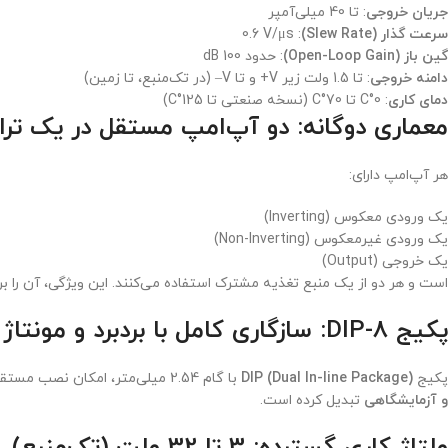
جریان خروجی
: تا 40 میلی‌آمپر
سرعت گذار (Slew Rate)
: 0.6 V/μs
گین باز (Open-Loop Gain)
: حدود 100 dB
دامنه خروجی
: تا 1.5 ولت زیر V+ و تا V– (در تک‌منبع، تا زمین)
دمای کاری
: 0°C تا 70°C (نسخه صنعتی تا 125°C)
معماری دوگانه: دو آپ‌امپ مستقل در یک تراشه 8 
هر آپ‌امپ دارای:
یک ورودی معکوس (Inverting)
یک ورودی غیرمعکوس (Non-Inverting)
یک خروجی (Output)
است و هر دو از یک منبع تغذیه مشترک استفاده می‌کنند. این ویژگی، آن را 
پکیج DIP-8: سازگاری کامل با بردبرد و مونتاژ دستی
پکیج
DIP (Dual In-line Package)
با گام 2.54 میلی‌متر، امکان نصب مستقیم روی
و آزمایشگاهی
تبدیل کرده است.