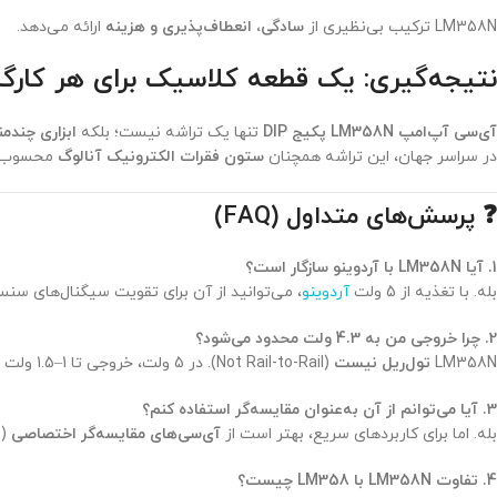
LM358N ترکیب بی‌نظیری از
سادگی، انعطاف‌پذیری و هزینه
ارائه می‌دهد.
نتیجه‌گیری: یک قطعه کلاسیک برای هر کارگا
آی‌سی آپ‌امپ LM358N پکیج DIP
تنها یک تراشه نیست؛ بلکه
ابزاری چندمن
در سراسر جهان، این تراشه همچنان
ستون فقرات الکترونیک آنالوگ
محسوب م
❓ پرسش‌های متداول (FAQ)
1. آیا LM358N با آردوینو سازگار است؟
بله. با تغذیه از 5 ولت
آردوینو
، می‌توانید از آن برای تقویت سیگنال‌های سنسو
2. چرا خروجی من به 4.3 ولت محدود می‌شود؟
LM358N
تول‌ریل نیست
(Not Rail-to-Rail). در 5 ولت، خروجی تا 1–1.5 ولت زیر V+ می‌تواند برود.
3. آیا می‌توانم از آن به‌عنوان مقایسه‌گر استفاده کنم؟
بله. اما برای کاربردهای سریع، بهتر است از
آی‌سی‌های مقایسه‌گر اختصاصی
(مثل 93
4. تفاوت LM358N با LM358 چیست؟