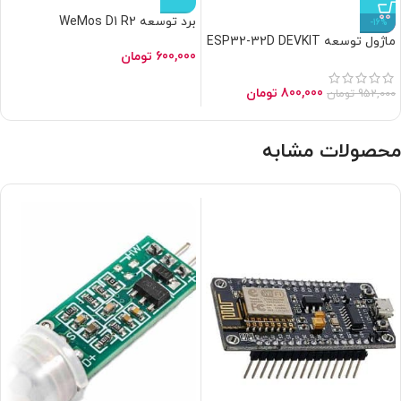
برد توسعه WeMos D1 R2
-16%
ماژول توسعه ESP32-32D DEVKIT
600,000
تومان
V4 با بلوتوث و وایفای داخلی 38
پایه ورژن 4
800,000
تومان
952,000
تومان
محصولات مشابه