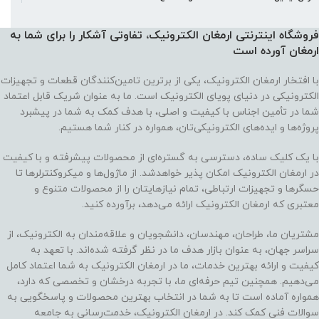
فروشگاه اینترنتی ارمغان الکترونیک، تفاوتی آشکار را برای شما به
ارمغان آورده‌ است
با افتخار ارمغان الکترونیک، یکی از برترین تامین‌کنندگان قطعات و تجهیزات
الکترونیکی در دنیای پویای الکترونیک است. ما به عنوان شریک قابل اعتماد
شما در تأمین اجناس با کیفیت و اصلی، با هدف کمک به شما در پیشبرد
پروژه‌ها و ایده‌های الکترونیکی‌تان، همواره در کنار شما هستیم.
با یک کلیک ساده، دسترسی به گستره‌ای از محصولات پیشرفته و با کیفیت
در ارمغان الکترونیک امکان پذیر خواهدشد. از ماژول‌ها و میکروکنترلرها تا
حسگرها و تجهیزات ارتباطی، تمام نیازهایتان را از محصولات متنوع و
معتبری که ارمغان الکترونیک ارائه می‌دهد، برآورده کنید.
مشتریان ما، طراحان، مهندسان، دانشجویان و علاقه‌مندان به الکترونیک، از
سراسر جهان، به عنوان بازار هدف ما در نظر گرفته شده‌اند. با تعهد به
کیفیت و ارائه بهترین خدمات، ما در ارمغان الکترونیک به شما اعتماد کامل
می‌دهیم. همچنین تیم حرفه‌ای ما، با تجربه درخشان و تخصصی که دارد،
همواره آماده است تا به شما در انتخاب بهترین محصولات و پاسخگویی به
سوالات فنی کمک کند. در ارمغان الکترونیک، خدمت‌رسانی به جامعه