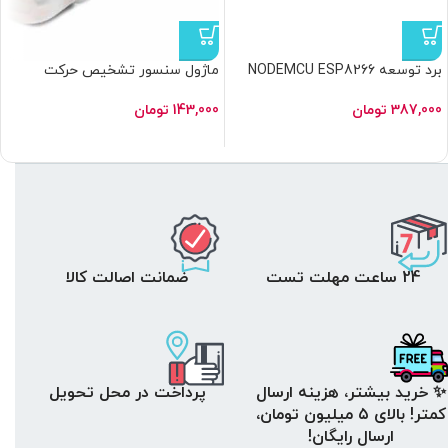
برد توسعه NODEMCU ESP8266
ماژول سنسور تشخیص حرکت
CH340G
مادون قرمز HC-SR505
387,000
تومان
143,000
تومان
24 ساعت مهلت تست
ضمانت اصالت کالا
✨ خرید بیشتر، هزینه ارسال
پرداخت در محل تحویل
کمتر! بالای ۵ میلیون تومان،
ارسال رایگان!