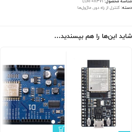
شناسه محصول:
LOR-08371
دسته:
کنترل از راه دور
,
ماژول‌ها
شاید این‌ها را هم بپسندید…