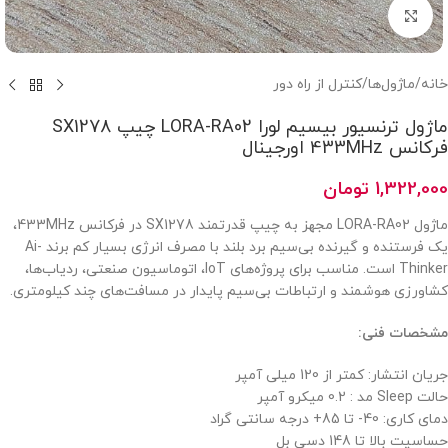
بزرگنمایی تصویر
خانه
/
ماژول‌ها
/
کنترل از راه دور
ماژول ترنسیور بیسیم لورا LORA-RA02 چیپ SX1278
فرکانس 433MHz اورجینال
1,322,000
تومان
ماژول LORA-RA02 مجهز به چیپ قدرتمند SX1278 در فرکانس 433MHz،
یک فرستنده‌ و گیرنده‌ بی‌سیم برد بلند با مصرف انرژی بسیار کم برند Ai-
Thinker است. مناسب برای پروژه‌های IoT، اتوماسیون صنعتی، ردیاب‌ها،
کشاورزی هوشمند و ارتباطات بی‌سیم پایدار در مسافت‌های چند کیلومتری.
مشخصات فنی:
جریان انتشار: کمتر از 120 میلی آمپر
حالت Sleep مد : 0.2 میکرو آمپر
دمای کاری: 40- تا 85+ درجه سانتی گراد
حساسیت بالا تا 148 دسی بل