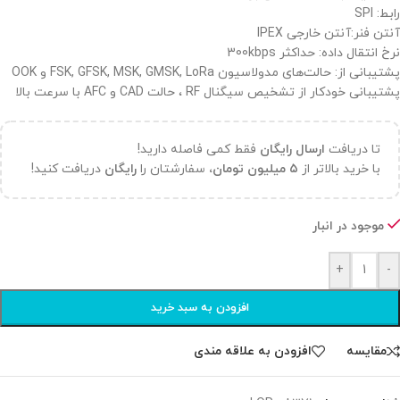
رابط: SPI
آنتن فنر:آنتن خارجی IPEX
نرخ انتقال داده: حداکثر 300kbps
پشتیبانی از: حالت‌های مدولاسیون FSK, GFSK, MSK, GMSK, LoRa و OOK
پشتیبانی خودکار از تشخیص سیگنال RF ، حالت CAD و AFC با سرعت بالا
تا دریافت
ارسال رایگان
فقط کمی فاصله دارید!
با خرید بالاتر از
۵ میلیون تومان،
سفارشتان را
رایگان
دریافت کنید!
موجود در انبار
+
-
افزودن به سبد خرید
مقایسه
افزودن به علاقه مندی