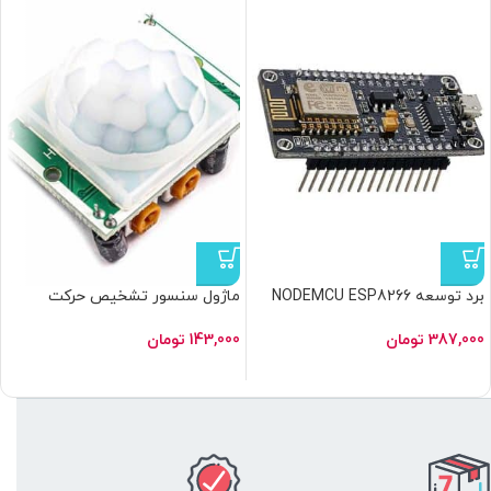
برد توسعه NODEMCU ESP8266
ماژول سنسور تشخیص حرکت
CH340G
مادون قرمز HC-SR501
387,000
تومان
143,000
تومان