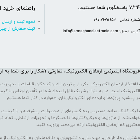
7/24 پاسخگوی شما هستیم.
راهنمای خرید ا
شماره تماس : 09017675653
نحوه ثبت و ارسال 
ثبت سفارش از چین
آدرس ایمیل: info@armaghanelectronic.com
فروشگاه اینترنتی ارمغان الکترونیک، تفاوتی آشکار را برای شما به ا
با افتخار ارمغان الکترونیک، یکی از برترین تامین‌کنندگان قطعات و تجهیزات 
الکترونیک است. ما به عنوان شریک قابل اعتماد شما در تأمین اجناس با کی
در پیشبرد پروژه‌ها و ایده‌های الکترونیکی‌تان، همواره در کنار شما هستیم.
با یک کلیک ساده، دسترسی به گستره‌ای از محصولات پیشرفته و با کیفیت در
خواهدشد. از ماژول‌ها و میکروکنترلرها تا حسگرها و تجهیزات ارتباطی، تمام نی
معتبری که ارمغان الکترونیک ارائه می‌دهد، برآورده کنید.
مشتریان ما، طراحان، مهندسان، دانشجویان و علاقه‌مندان به الکترونیک، از س