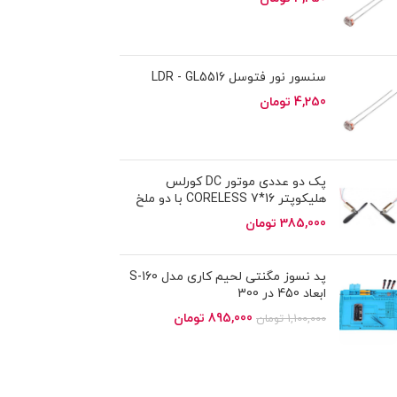
سنسور نور فتوسل LDR - GL5516
4,250
تومان
پک دو عددی موتور DC کورلس
هلیکوپتر 16*7 CORELESS با دو ملخ
385,000
تومان
پد نسوز مگنتی لحیم کاری مدل S-160
ابعاد 450 در 300
895,000
تومان
1,100,000
تومان