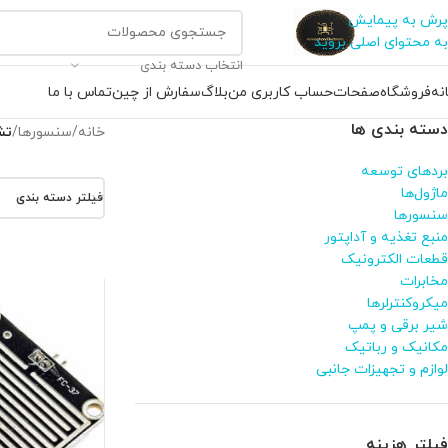
پرش به پیمایش
به محتوای اصلی بروید
انتخاب دسته بندی
نه
فروشگاه
صفحات
حساب کاربری من
بلاگ
سفارش از چین
تماس با ما
دسته بندی ها
خانه
/
سنسورها
/
تش
بردهای توسعه
ماژول‌ها
فیلتر دسته بندی
سنسورها
منبع تغذیه و آداپتور
قطعات الکترونیک
مخابرات
میکروکنترلرها
شیر برقی و پمپ
مکانیک و رباتیک
لوازم و تجهیزات جانبی
فیلتر هزینه