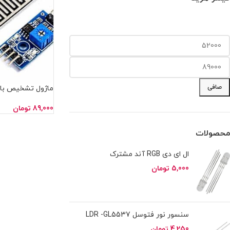
صافی
ماژول تشخیص بار
89,000
تومان
محصولات
ال ای دی RGB آند مشترک
5,000
تومان
سنسور نور فتوسل LDR -GL5537
4,250
تومان