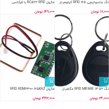
تگ جاسوئیچی RFID 125 کیلوهرتز
ماژول RC522 RFID با فرکانس
13.56MHz پک کامل کارت و تگ
16,000
تومان
149,000
تومان
تگ RFID MIFARE 13.56 مگاهرتز
ماژول RFID RDM6300 125KHZ
24,000
تومان
443,000
تومان