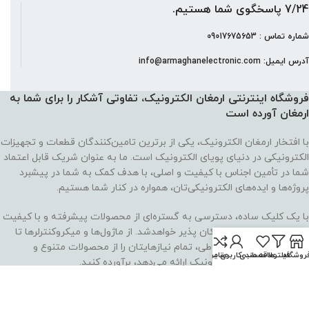
7/24 پاسخگوی شما هستیم.
شماره تماس : 09017675653
آدرس ایمیل: info@armaghanelectronic.com
فروشگاه اینترنتی ارمغان الکترونیک، تفاوتی آشکار را برای شما به
ارمغان آورده‌ است
با افتخار ارمغان الکترونیک، یکی از برترین تامین‌کنندگان قطعات و تجهیزات
الکترونیکی در دنیای پویای الکترونیک است. ما به عنوان شریک قابل اعتماد
شما در تأمین اجناس با کیفیت و اصلی، با هدف کمک به شما در پیشبرد
پروژه‌ها و ایده‌های الکترونیکی‌تان، همواره در کنار شما هستیم.
با یک کلیک ساده، دسترسی به گستره‌ای از محصولات پیشرفته و با کیفیت
در ارمغان الکترونیک امکان پذیر خواهدشد. از ماژول‌ها و میکروکنترلرها تا
حسگرها و تجهیزات ارتباطی، تمام نیازهایتان را از محصولات متنوع و
روشگاه
فیلترها
علاقه مندی
حساب کاربری من
مقایسه
معتبری که ارمغان الکترونیک ارائه می‌دهد، برآورده کنید.
مشتریان ما، طراحان، مهندسان، دانشجویان و علاقه‌مندان به الکترونیک، از
سراسر جهان، به عنوان بازار هدف ما در نظر گرفته شده‌اند. با تعهد به