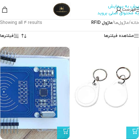
پرش به پیمایش
فهرست
به محتوای اصلی بروید
خانه
/
ماژول‌ها
/
ماژول RFID
Showing all 4 results
مشاهده فیلترها
فیلترها