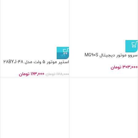
سروو موتور دیجیتال MG90S
-8%
استپر موتور 5 ولت مدل 28BYJ-48
303,000
تومان
163,000
تومان
178,000
تومان