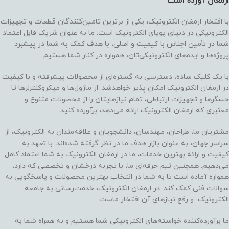
ارمغان آورده‌ است
با افتخار ارمغان الکترونیک، یکی از برترین تامین‌کنندگان قطعات و تجهیزات
الکترونیکی در دنیای پویای الکترونیک است. ما به عنوان شریک قابل اعتماد
شما در تأمین اجناس با کیفیت و اصلی، با هدف کمک به شما در پیشبرد
پروژه‌ها و ایده‌های الکترونیکی‌تان، همواره در کنار شما هستیم.
با یک کلیک ساده، دسترسی به گستره‌ای از محصولات پیشرفته و با کیفیت
در ارمغان الکترونیک امکان پذیر خواهدشد. از ماژول‌ها و میکروکنترلرها تا
حسگرها و تجهیزات ارتباطی، تمام نیازهایتان را از محصولات متنوع و
معتبری که ارمغان الکترونیک ارائه می‌دهد، برآورده کنید.
مشتریان ما، طراحان، مهندسان، دانشجویان و علاقه‌مندان به الکترونیک، از
سراسر جهان، به عنوان بازار هدف ما در نظر گرفته شده‌اند. با تعهد به
کیفیت و ارائه بهترین خدمات، ما در ارمغان الکترونیک به شما اعتماد کامل
می‌دهیم. همچنین تیم حرفه‌ای ما، با تجربه درخشان و تخصصی که دارد،
همواره آماده است تا به شما در انتخاب بهترین محصولات و پاسخگویی به
سوالات فنی کمک کند. در ارمغان الکترونیک، خدمت‌رسانی به جامعه
الکترونیک و رفع نیازهای آن افتخار ماست.
ما برآورده‌کننده خواسته‌های الکترونیکی شما هستیم و به همراه شما به