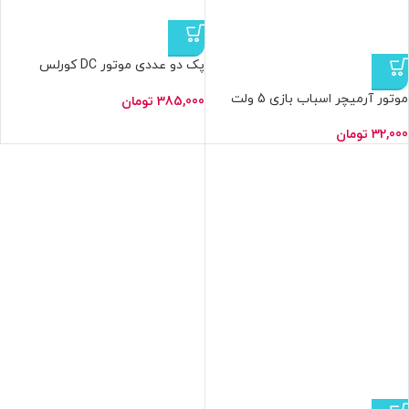
پک دو عددی موتور DC کورلس
هلیکوپتر 16*7 CORELESS با دو ملخ
موتور آرمیچر اسباب بازی 5 ولت
385,000
تومان
32,000
تومان