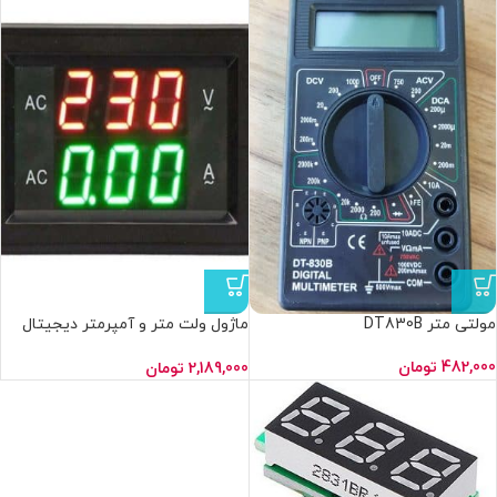
مولتی متر DT830B
ماژول ولت‌ متر و آمپرمتر دیجیتال
YB4835VA
482,000
تومان
2,189,000
تومان